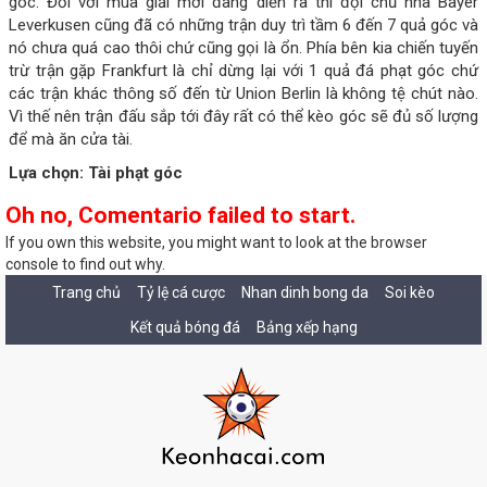
góc. Đối với mùa giải mới đang diễn ra thì đội chủ nhà Bayer
Leverkusen cũng đã có những trận duy trì tầm 6 đến 7 quả góc và
nó chưa quá cao thôi chứ cũng gọi là ổn. Phía bên kia chiến tuyến
trừ trận gặp Frankfurt là chỉ dừng lại với 1 quả đá phạt góc chứ
các trận khác thông số đến từ Union Berlin là không tệ chút nào.
Vì thế nên trận đấu sắp tới đây rất có thể kèo góc sẽ đủ số lượng
để mà ăn cửa tài.
Lựa chọn: Tài phạt góc
Oh no, Comentario failed to start.
If you own this website, you might want to look at the browser
console to find out why.
Trang chủ
Tỷ lệ cá cược
Nhan dinh bong da
Soi kèo
Kết quả bóng đá
Bảng xếp hạng