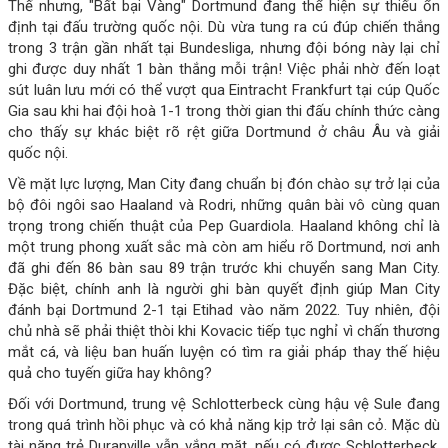
Thế nhưng, "Bất bại Vàng" Dortmund đang thể hiện sự thiếu ổn
định tại đấu trường quốc nội. Dù vừa tung ra cú đúp chiến thắng
trong 3 trận gần nhất tại Bundesliga, nhưng đội bóng này lại chỉ
ghi được duy nhất 1 bàn thắng mỗi trận! Việc phải nhờ đến loạt
sút luân lưu mới có thể vượt qua Eintracht Frankfurt tại cúp Quốc
Gia sau khi hai đội hoà 1-1 trong thời gian thi đấu chính thức càng
cho thấy sự khác biệt rõ rệt giữa Dortmund ở châu Âu và giải
quốc nội.
Về mặt lực lượng, Man City đang chuẩn bị đón chào sự trở lại của
bộ đôi ngôi sao Haaland và Rodri, những quân bài vô cùng quan
trọng trong chiến thuật của Pep Guardiola. Haaland không chỉ là
một trung phong xuất sắc mà còn am hiểu rõ Dortmund, nơi anh
đã ghi đến 86 bàn sau 89 trận trước khi chuyển sang Man City.
Đặc biệt, chính anh là người ghi bàn quyết định giúp Man City
đánh bại Dortmund 2-1 tại Etihad vào năm 2022. Tuy nhiên, đội
chủ nhà sẽ phải thiệt thòi khi Kovacic tiếp tục nghỉ vì chấn thương
mắt cá, và liệu ban huấn luyện có tìm ra giải pháp thay thế hiệu
quả cho tuyến giữa hay không?
Đối với Dortmund, trung vệ Schlotterbeck cùng hậu vệ Sule đang
trong quá trình hồi phục và có khả năng kịp trở lại sân cỏ. Mặc dù
tài năng trẻ Duranville vẫn vắng mặt, nếu có được Schlotterbeck,