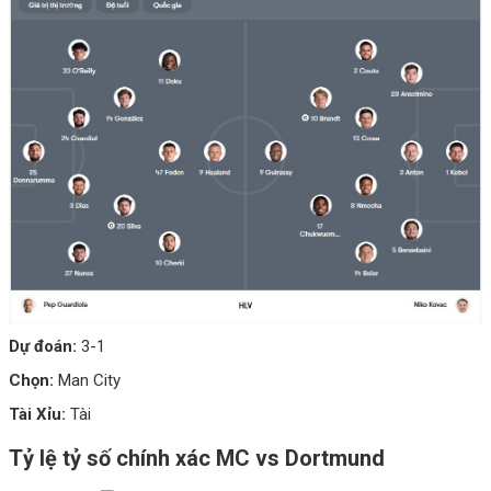
Dự đoán:
3-1
Chọn:
Man City
Tài Xỉu:
Tài
Tỷ lệ tỷ số chính xác MC vs Dortmund