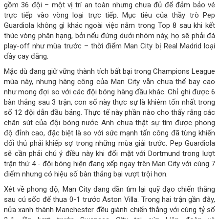
gồm 36 đội – một vị trí an toàn nhưng chưa đủ để đảm bảo vé
trực tiếp vào vòng loại trực tiếp. Mục tiêu của thầy trò Pep
Guardiola không gì khác ngoài việc nằm trong Top 8 sau khi kết
thúc vòng phân hạng, bởi nếu đứng dưới nhóm này, họ sẽ phải đá
play-off như mùa trước – thời điểm Man City bị Real Madrid loại
đầy cay đắng.
Mặc dù đang giữ vững thành tích bất bại trong Champions League
mùa này, nhưng hàng công của Man City vẫn chưa thể bay cao
như mong đợi so với các đội bóng hàng đầu khác. Chỉ ghi được 6
bàn thắng sau 3 trận, con số này thực sự là khiêm tốn nhất trong
số 12 đội dẫn đầu bảng. Thực tế này phần nào cho thấy rằng các
chân sút của đội bóng nước Anh chưa thật sự tìm được phong
độ đỉnh cao, đặc biệt là so với sức mạnh tấn công đã từng khiến
đối thủ phải khiếp sợ trong những mùa giải trước. Pep Guardiola
sẽ cần phải chú ý điều này khi đối mặt với Dortmund trong lượt
trận thứ 4 - đội bóng hiện đang xếp ngay trên Man City với cùng 7
điểm nhưng có hiệu số bàn thắng bại vượt trội hơn.
Xét về phong độ, Man City đang dần tìm lại quỹ đạo chiến thắng
sau cú sốc để thua 0-1 trước Aston Villa. Trong hai trận gần đây,
nửa xanh thành Manchester đều giành chiến thắng với cùng tỷ số