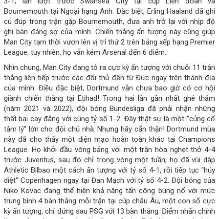
3-1, lần lượt trước Swansea City tại cúp Liên đoàn và
Bournemouth tại Ngoại hạng Anh. Đặc biệt, Erling Haaland đã ghi
cú đúp trong trận gặp Bournemouth, đưa anh trở lại với nhịp độ
ghi bàn đáng sợ của mình. Chiến thắng ấn tượng này cũng giúp
Man City tạm thời vươn lên vị trí thứ 2 trên bảng xếp hạng Premier
League, tuy nhiên, họ vẫn kém Arsenal đến 6 điểm.
Nhìn chung, Man City đang tỏ ra cực kỳ ấn tượng với chuỗi 11 trận
thắng liên tiếp trước các đối thủ đến từ Đức ngay trên thánh địa
của mình. Điều đặc biệt, Dortmund vẫn chưa bao giờ có cơ hội
giành chiến thắng tại Etihad! Trong hai lần gần nhất ghé thăm
(năm 2021 và 2022), đội bóng Bundesliga đã phải nhận những
thất bại cay đắng với cùng tỷ số 1-2. Đây thật sự là một "củng cố
tâm lý" lớn cho đội chủ nhà. Nhưng hãy cẩn thận! Dortmund mùa
này đã cho thấy một diện mạo hoàn toàn khác tại Champions
League. Họ khởi đầu vòng bảng với một trận hòa nghẹt thở 4-4
trước Juventus, sau đó chỉ trong vòng một tuần, họ đã vùi dập
Athletic Bilbao một cách ấn tượng với tỷ số 4-1, rồi tiếp tục "hủy
diệt" Copenhagen ngay tại Đan Mạch với tỷ số 4-2. Đội bóng của
Niko Kovac đang thể hiện khả năng tấn công bùng nổ với mức
trung bình 4 bàn thắng mỗi trận tại cúp châu Âu, một con số cực
kỳ ấn tượng, chỉ đứng sau PSG với 13 bàn thắng. Điểm nhấn chính